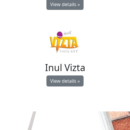
View details »
Inul Vizta
View details »